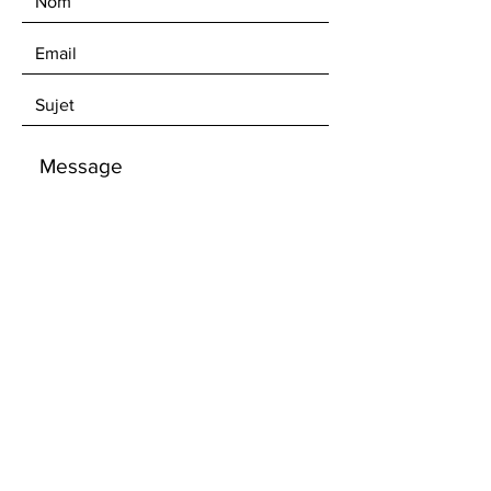
Envoyer
Conditions générales
/
Méthodes de paiement
Recevez la newsletter