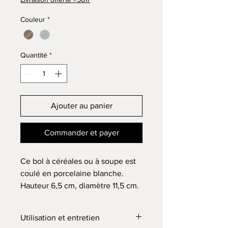
Couleur
*
Quantité
*
Ajouter au panier
Commander et payer
Ce bol à céréales ou à soupe est
coulé en porcelaine blanche.
Hauteur 6,5 cm, diamètre 11,5 cm.
Il est émaillé à l'intérieur et au
niveau de la lèvre avec un émail
Utilisation et entretien
transparent brillant. Le décor,