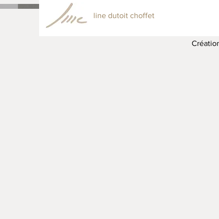
line dutoit choffet
Créatio