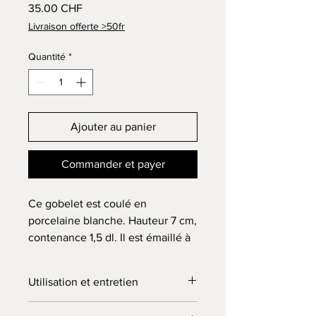
Prix
35.00 CHF
Livraison offerte >50fr
Quantité
*
Ajouter au panier
Commander et payer
Ce gobelet est coulé en
porcelaine blanche. Hauteur 7 cm,
contenance 1,5 dl. Il est émaillé à
l'intérieur et au niveau de la lèvre
avec un émail transparent brillant.
Utilisation et entretien
Le décor, posé sur un engobe
vert, est peint à la main. Il peut
Pour un usage quotidien, cette pièce